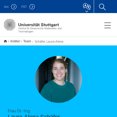
Uni
F
07
Institut für Keramische Materialien und
Technologien
Schäfer, Laura-Alena
Institut
Team
Frau Dr.-Ing.
Laura-Alena Schäfer