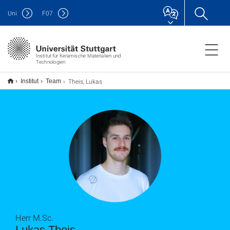
Uni
F
07
Institut für Keramische Materialien und
Technologien
Theis, Lukas
Institut
Team
Herr M.Sc.
Lukas Theis