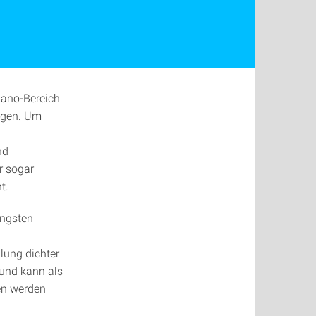
nano-Bereich
ungen. Um
nd
r sogar
t.
üngsten
lung dichter
 und kann als
en werden