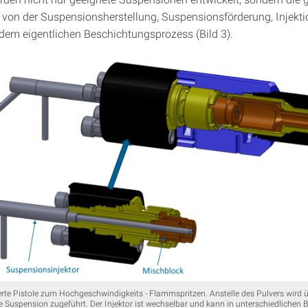
 von der Suspensionsherstellung, Suspensionsförderung, Injekti
dem eigentlichen Beschichtungsprozess (Bild 3).
ierte Pistole zum Hochgeschwindigkeits - Flammspritzen. Anstelle des Pulvers wird 
die Suspension zugeführt. Der Injektor ist wechselbar und kann in unterschiedlichen