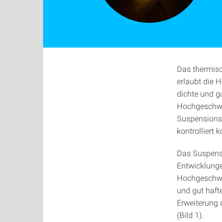
Das thermisc
erlaubt die 
dichte und g
Hochgeschwi
Suspensionsp
kontrolliert
Das Suspens
Entwicklunge
Hochgeschwin
und gut haft
Erweiterung
(Bild 1).