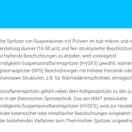
he Spritzen von Suspensionen mit Pulvern im sub-mikron und 
Herstellung dünner (10-50 µm) und fein strukturierter Beschicht
ut haftende Beschichtungen zu erzielen, wird vorwiegend
ndigkeits-Suspensionsflammspritzen (HVSFS) gewählt, währe
lasmaspitzen (SPS) Beschichtungen mit höherer Porosität ode
 kolumnaren Strukturen, z.B. für Wärmedämmschichten, ermöglich
ionsflammspritzen gehört neben dem Kaltgasspritzen zu den j
n in der thermischen Spritztechnik. Das am IKMT entwickelte
digkeits-Suspensions­flammspritzen (HVSFS), wird zur Herstel
ender keramischer oder metallischer Beschichtungen eingesetzt
 der bestehenden Verfahren zum Thermischen Spritzen angeseh