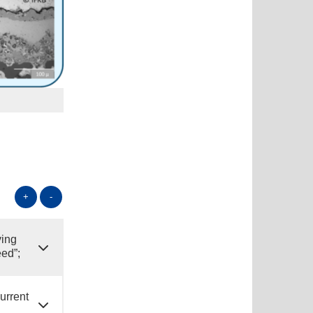
+
-
ying
ed”;
urrent