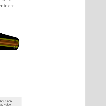
on in den
über einen
 Bauweisen