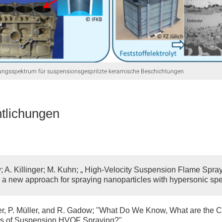
ungsspektrum für suspensionsgespritzte keramische Beschichtungen
ntlichungen
 A. Killinger; M. Kuhn; „ High-Velocity Suspension Flame Spra
a new approach for spraying nanoparticles with hypersonic spe
ger, P. Müller, and R. Gadow; "What Do We Know, What are the C
ons of Suspension HVOF Spraying?"