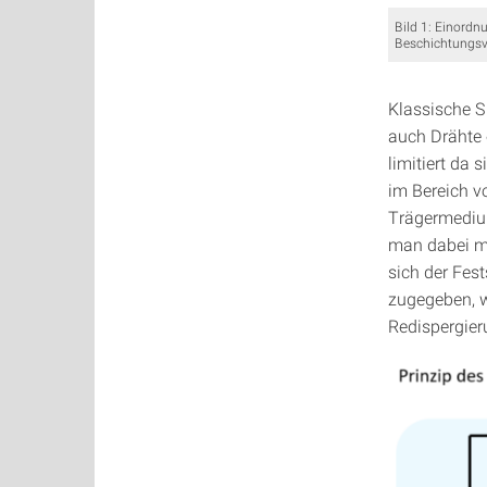
Bild 1: Einord
Beschichtungsv
Klassische S
auch Drähte 
limitiert da 
im Bereich v
Trägermedium 
man dabei mi
sich der Fest
zugegeben, w
Redispergier