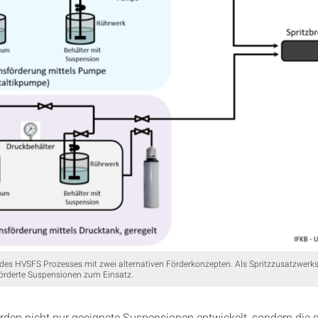
 des HVSFS Prozesses mit zwei alternativen Förderkonzepten. Als Spritzzusatzwer
förderte Suspensionen zum Einsatz.
en nicht nur geeignete Suspensionen entwickelt, sondern die