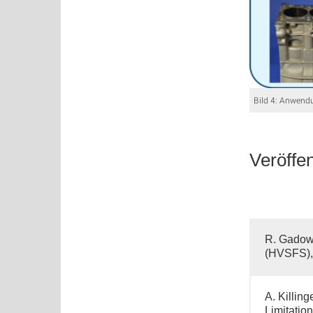
Bild 4: Anwend
Veröffe
R. Gadow;
(HVSFS), 
A. Killin
Limitati