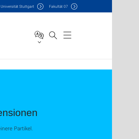
Uni
versität Stuttgart
F
akultät
07
ensionen
nere Partikel.