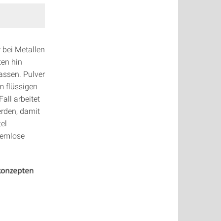
 bei Metallen
ten hin
lassen. Pulver
m flüssigen
all arbeitet
rden, damit
el
lemlose