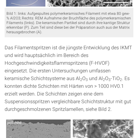
Bild 1: links: Aufgespultes polymerkeramisches Filament mit etwa 80 gew-
% Al2O3; Rechts: REM Aufnahme der Bruchfläche des polymerkeramischen
Filaments (links). Die keramischen Partikel sind durch ihre kantige Struktur
erkennbar (P). Zum Teil sind diese bei der Präparation auch aus der Matrix
herausgebrochen (A).
Das Filamentspritzen ist die jüngste Entwicklung des IKMT
und wird hauptsächlich im Bereich des
Hochgeschwindigkeitsflammspritzens (F-HVOF)
eingesetzt. Die ersten Untersuchungen umfassen
keramische Schichtsysteme aus Al
O
und Al
O
-TiO
. Es
2
3
2
3
2
konnten dichte Schichten mit Härten von > 1000 HV0.1
erzielt werden. Die Schichten zeigen eine dem
Suspensionsspritzen vergleichbare Schichtstruktur mit gut
durchgeschmolzenen Spritzlamellen, siehe Bild 2.