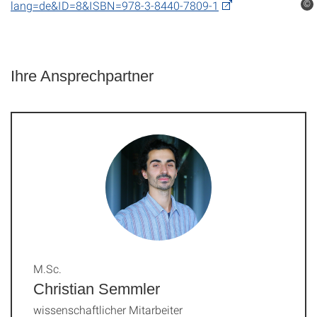
lang=de&ID=8&ISBN=978-3-8440-7809-1
©
Ihre Ansprechpartner
M.Sc.
Christian Semmler
wissenschaftlicher Mitarbeiter